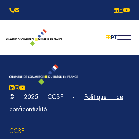
FR
PT
© 2025 CCBF
-
Politique de
confidentialité
CCBF