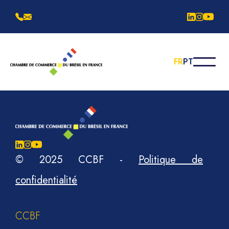
FR
PT
© 2025 CCBF
-
Politique de
confidentialité
CCBF