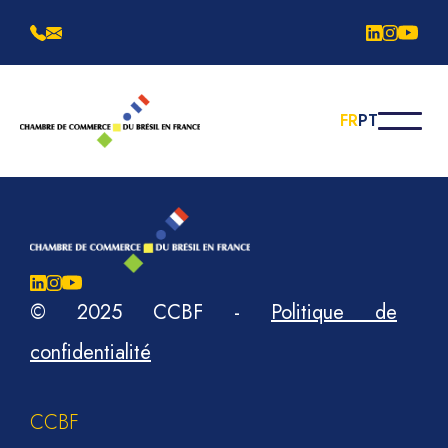
FR
PT
© 2025 CCBF
-
Politique de
confidentialité
CCBF