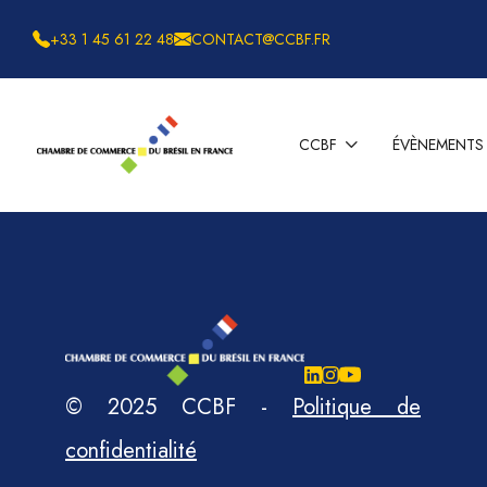
+33 1 45 61 22 48
CONTACT@CCBF.FR
CCBF
ÉVÈNEMENTS

© 2025 CCBF
-
Politique de
confidentialité